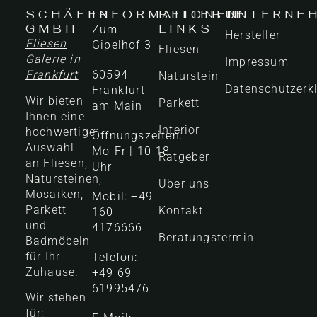
SCHÄFER
INFORMATIONEN
BELIEBTE
UNTERNE
GMBH
LINKS
Zum
Hersteller
Fliesen
Gipelhof 3
Fliesen
Galerie in
Impressum
Frankfurt
60594
Naturstein
Datenschutzerk
Frankfurt
Wir bieten
Parkett
am Main
Ihnen eine
Interior
hochwertige
Öffnungszeiten:
Auswahl
Mo-Fr | 10-18
Ratgeber
an Fliesen,
Uhr
Natursteinen,
Über uns
Mosaiken,
Mobil: +49
Parkett
Kontakt
160
und
4176666
Beratungstermin
Badmöbeln
für Ihr
Telefon:
Zuhause.
+49 69
61995476
Wir stehen
für: